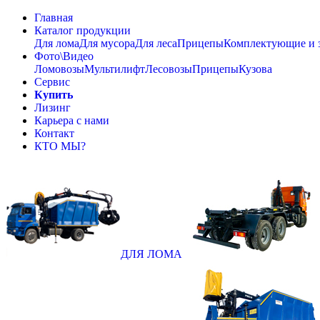
Главная
Каталог продукции
Для лома
Для мусора
Для леса
Прицепы
Комплектующие и 
Фото\Видео
Ломовозы
Мультилифт
Лесовозы
Прицепы
Кузова
Сервис
Купить
Лизинг
Карьера с нами
Контакт
КТО МЫ?
ДЛЯ ЛОМА