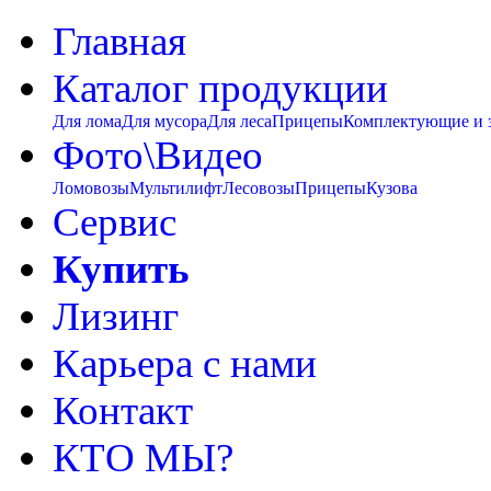
Главная
Каталог продукции
Для лома
Для мусора
Для леса
Прицепы
Комплектующие и 
Фото\Видео
Ломовозы
Мультилифт
Лесовозы
Прицепы
Кузова
Сервис
Купить
Лизинг
Карьера с нами
Контакт
КТО МЫ?